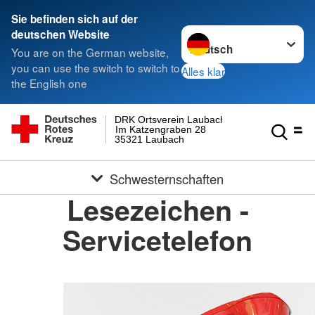
Sie befinden sich auf der
Sprache wechseln zu
deutschen Website
You are on the German website,
you can use the switch to switch to
Alles klar
the English one
DRK Ortsverein Laubach
Im Katzengraben 28
35321 Laubach
Schwesternschaften
Lesezeichen -
Servicetelefon