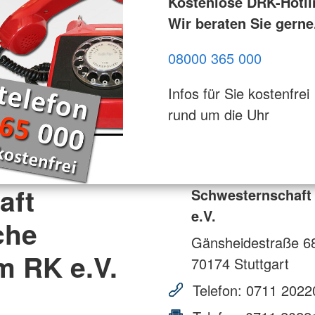
Kostenlose DRK-Hotli
Wir beraten Sie gerne
08000 365 000
Infos für Sie kostenfrei
rund um die Uhr
aft
Schwesternschaft
e.V.
che
Gänsheidestraße 6
m RK e.V.
70174
Stuttgart
Telefon:
0711 2022