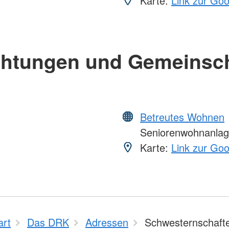
Karte:
Link zur Go
chtungen und Gemeinsc
Betreutes Wohnen
Seniorenwohnanlage
Karte:
Link zur Go
art
Das DRK
Adressen
Schwesternschaft