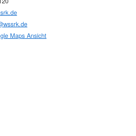
120
srk.de
@wssrk.de
ogle Maps Ansicht