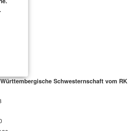
ne.
.
 Württembergische Schwesternschaft vom RK
8
0