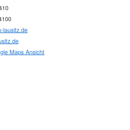
410
4100
-lausitz.de
usitz.de
ogle Maps Ansicht