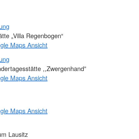
tung
tte „Villa Regenbogen“
ogle Maps Ansicht
tung
ndertagesstätte ,,Zwergenhand”
ogle Maps Ansicht
ogle Maps Ansicht
m Lausitz