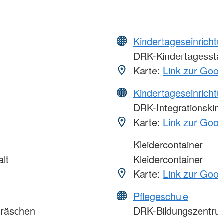
Kindertageseinrich
DRK-Kindertagesstä
Karte:
Link zur Go
Kindertageseinrich
DRK-Integrationski
Karte:
Link zur Go
Kleidercontainer
lt
Kleidercontainer
Karte:
Link zur Go
Pflegeschule
ßräschen
DRK-Bildungszentru