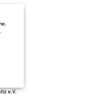
ne.
.
tz e.V.