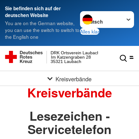
Sie befinden sich auf der
Sprache wechseln zu
deutschen Website
You are on the German website,
you can use the switch to switch to
Alles klar
the English one
DRK Ortsverein Laubach
Im Katzengraben 28
35321 Laubach
Kreisverbände
Kreisverbände
Lesezeichen -
Servicetelefon