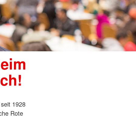
beim
ch!
 seit 1928
che Rote