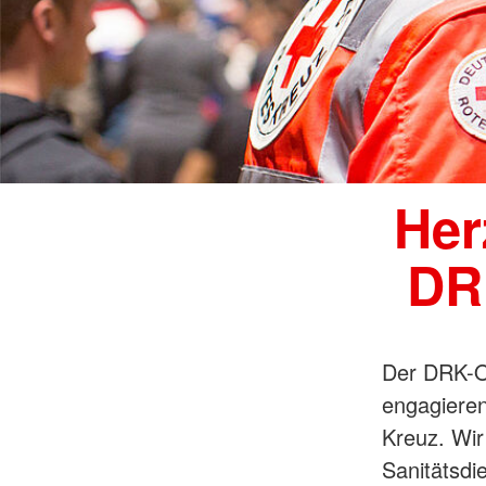
Her
DR
Der DRK-Or
engagiere
Kreuz. Wir
Sanitätsdi